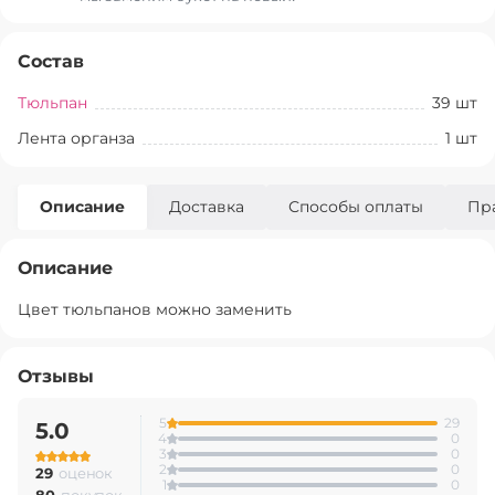
Состав
Тюльпан
39
шт
Лента органза
1
шт
Описание
Доставка
Способы оплаты
Пр
Описание
Цвет тюльпанов можно заменить
Отзывы
5
29
5.0
4
0
3
0
2
0
29
оценок
1
0