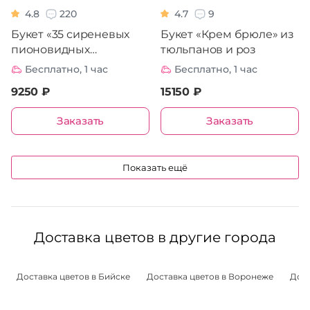
4.8
220
4.7
9
Букет «35 сиреневых
Букет «Крем брюле» из
пионовидных
тюльпанов и роз
тюльпана»
Бесплатно, 1 час
Бесплатно, 1 час
9250 ₽
15150 ₽
Заказать
Заказать
Показать ещё
Доставка цветов в другие города
Доставка цветов в Бийске
Доставка цветов в Воронеже
Дост